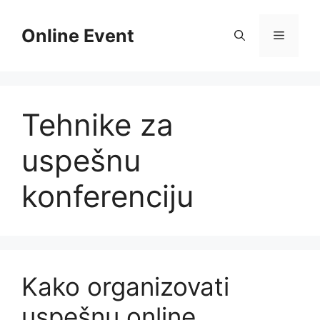
Skip
to
Online Event
Menu
content
Tehnike za
uspešnu
konferenciju
Kako organizovati
uspešnu online