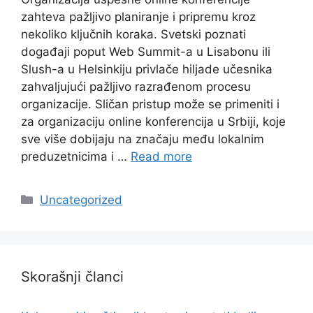
zahteva pažljivo planiranje i pripremu kroz
nekoliko ključnih koraka. Svetski poznati
događaji poput Web Summit-a u Lisabonu ili
Slush-a u Helsinkiju privlače hiljade učesnika
zahvaljujući pažljivo razrađenom procesu
organizacije. Sličan pristup može se primeniti i
za organizaciju online konferencija u Srbiji, koje
sve više dobijaju na značaju među lokalnim
preduzetnicima i …
Read more
Categories
Uncategorized
Skorašnji članci