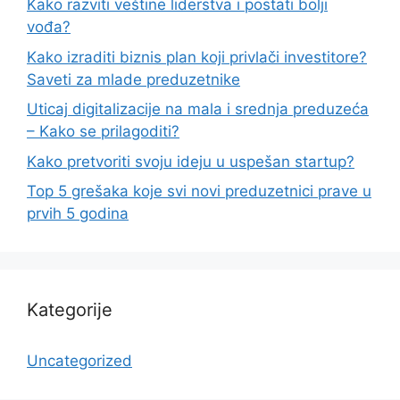
Kako razviti veštine liderstva i postati bolji
vođa?
Kako izraditi biznis plan koji privlači investitore?
Saveti za mlade preduzetnike
Uticaj digitalizacije na mala i srednja preduzeća
– Kako se prilagoditi?
Kako pretvoriti svoju ideju u uspešan startup?
Top 5 grešaka koje svi novi preduzetnici prave u
prvih 5 godina
Kategorije
Uncategorized