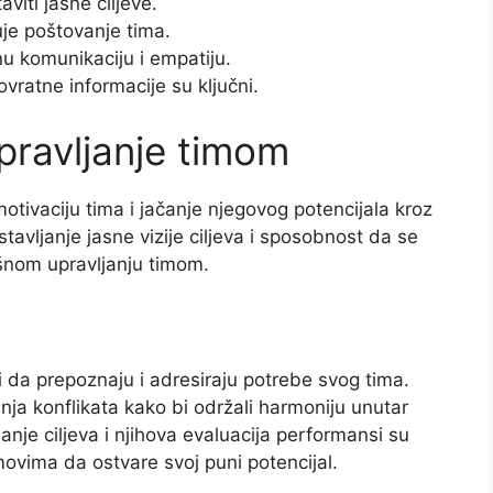
viti jasne ciljeve.
uje poštovanje tima.
u komunikaciju i empatiju.
vratne informacije su ključni.
upravljanje timom
otivaciju tima i jačanje njegovog potencijala kroz
avljanje jasne vizije ciljeva i sposobnost da se
ešnom upravljanju timom.
i da prepoznaju i adresiraju potrebe svog tima.
anja konflikata kako bi održali harmoniju unutar
anje ciljeva i njihova evaluacija performansi su
vima da ostvare svoj puni potencijal.