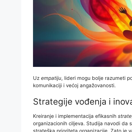
Uz
empatiju
, lideri mogu bolje razumeti p
komunikaciji i većoj angažovanosti.
Strategije vođenja i inov
Kreiranje i implementacija efikasnih
strate
organizacionih ciljeva. Studija navodi d
strateška prioriteta organizacije. Zato je 