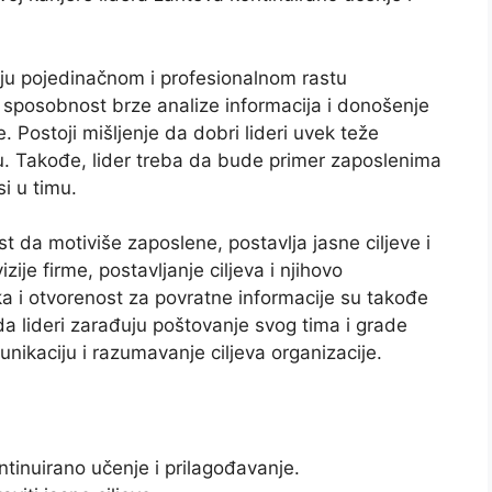
ju pojedinačnom i profesionalnom rastu
sposobnost brze analize informacija i donošenje
. Postoji mišljenje da dobri lideri uvek teže
. Takođe, lider treba da bude primer zaposlenima
i u timu.
da motiviše zaposlene, postavlja jasne ciljeve i
zije firme, postavljanje ciljeva i njihovo
a i otvorenost za povratne informacije su takođe
da lideri zarađuju poštovanje svog tima i grade
ikaciju i razumavanje ciljeva organizacije.
ntinuirano učenje i prilagođavanje.