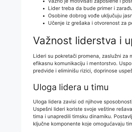
Važno je motivisati zaposlene i posta
Lider treba da bude primer i zarađ
Osobine dobrog vođe uključuju jasn
Učenje iz grešaka i otvorenost za po
Važnost liderstva i 
Lideri su pokretači promena, zaslužni za m
efikasnu komunikaciju i mentorstvo. Uspost
predvide i eliminišu rizici, doprinose usp
Uloga lidera u timu
Uloga lidera zavisi od njihove sposobnost
Uspešni lideri koriste svoje veštine rešav
tima i unapredili timsku dinamiku. Postavlj
ključne komponente koje omogućavaju timo