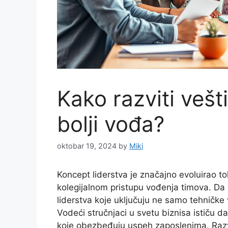
Kako razviti vešti
bolji vođa?
oktobar 19, 2024
by
Miki
Koncept liderstva je značajno evoluirao t
kolegijalnom pristupu vođenja timova. Da bi
liderstva koje uključuju ne samo tehničke
Vodeći stručnjaci u svetu biznisa ističu da
koje obezbeđuju uspeh zaposlenima. Razvoj