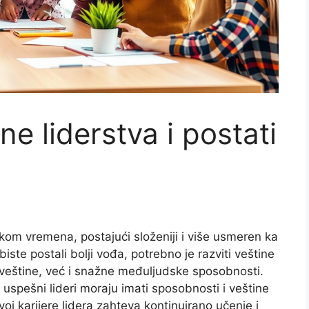
ne liderstva i postati
okom vremena, postajući složeniji i više usmeren ka
ste postali bolji vođa, potrebno je razviti veštine
 veštine, već i snažne međuljudske sposobnosti.
 uspešni lideri moraju imati sposobnosti i veštine
 karijere lidera zahteva kontinuirano učenje i