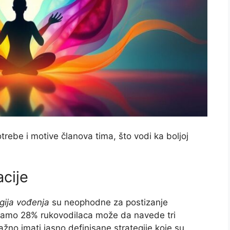
otrebe i motive članova tima, što vodi ka boljoj
acije
gija vođenja
su neophodne za postizanje
a samo 28% rukovodilaca može da navede tri
važno imati jasno definisane strategije koje su