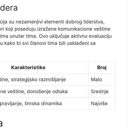
idera
ija su nezamenjivi elementi dobrog liderstva,
deri koji poseduju izražene komunikacione veštine
stima unutar tima. Ovo uključuje aktivnu evaluaciju
 kako bi svi članovi tima bili usklađeni sa
Karakteristike
Broj
ine, strategijsko razmišljanje
Malo
lne veštine, donošenje odluka
Srednje
pravljanje, timska dinamika
Najviše
a