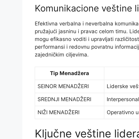
Komunikacione veštine l
Efektivna verbalna i neverbalna komunikac
pružajući jasninu i pravac celom timu. Li
mogu efikasno voditi i upravljati različito
performansi i redovnu povratnu informaciju
zajedničkim ciljevima.
Tip Menadžera
SEINOR MENADŽERI
Liderske vešt
SREDNJI MENADŽERI
Interpersona
NIŽI MENADŽERI
Operativno u
Ključne veštine lider