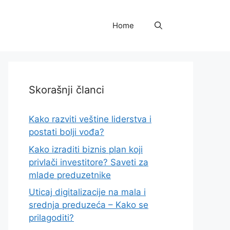
Home
Skorašnji članci
Kako razviti veštine liderstva i
postati bolji vođa?
Kako izraditi biznis plan koji
privlači investitore? Saveti za
mlade preduzetnike
Uticaj digitalizacije na mala i
srednja preduzeća – Kako se
prilagoditi?