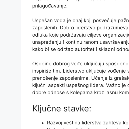
prilagođavanje.
Uspešan vođa je onaj koji posvećuje pažn
zaposlenih. Dobro liderstvo podrazumeva 
odluka koje podržavaju ciljeve organizacije
unapređenju i kontinuiranom usavršavanju
kako bi se održao autoritet i skladni odnos
Osobine dobrog vođe uključuju sposobnost 
inspiriše tim. Liderstvo uključuje vođenje vi
prenošenje zaposlenima. Učenje iz grešak
ključni aspekti uspešnog lidera. Važno je 
dobre odnose s kolegama kroz jasnu komun
Ključne stavke:
Razvoj veština liderstva zahteva ko