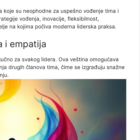
ina koje su neophodne za uspešno vođenje tima i
ategije vođenja, inovacije, fleksibilnost,
elje na kojima počiva moderna liderska praksa.
a i empatija
ljučno za svakog lidera. Ova veština omogućava
nja drugih članova tima, čime se izgrađuju snažne
nju.