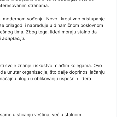
interesovanim stranama.
u u modernom vođenju. Novo i kreativno pristupanje
se prilagodi i napreduje u dinamičnom poslovnom
ešnog tima. Zbog toga, lideri moraju stalno da
i
adaptaciju
.
neti svoje znanje i iskustvo mlađim kolegama. Ovo
a unutar organizacije, što dalje doprinosi jačanju
načajnu ulogu u oblikovanju uspešnih lidera
 samo u sticanju veština, već u stalnom