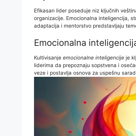
Efikasan lider poseduje niz ključnih vešt
organizacije. Emocionalna inteligencija, str
adaptacija i mentorstvo predstavljaju tem
Emocionalna inteligencij
Kultivisanje
emocionalne inteligencije
je k
liderima da prepoznaju sopstvena i oseća
veze i postavlja osnova za uspešnu sarad