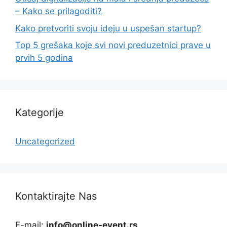
– Kako se prilagoditi?
Kako pretvoriti svoju ideju u uspešan startup?
Top 5 grešaka koje svi novi preduzetnici prave u
prvih 5 godina
Kategorije
Uncategorized
Kontaktirajte Nas
E-mail:
info@online-event.rs