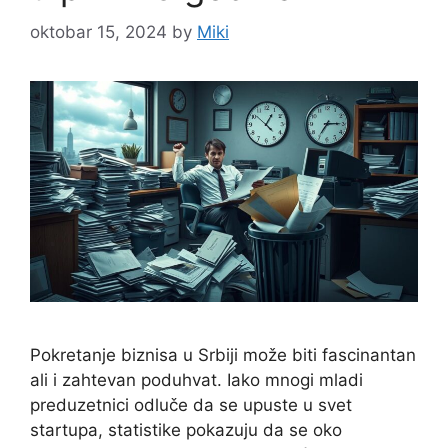
oktobar 15, 2024
by
Miki
Pokretanje biznisa u Srbiji može biti fascinantan
ali i zahtevan poduhvat. Iako mnogi mladi
preduzetnici odluče da se upuste u svet
startupa, statistike pokazuju da se oko