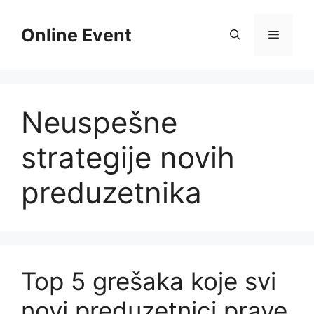
Skip
to
Online Event
Menu
content
Neuspešne
strategije novih
preduzetnika
Top 5 grešaka koje svi
novi preduzetnici prave